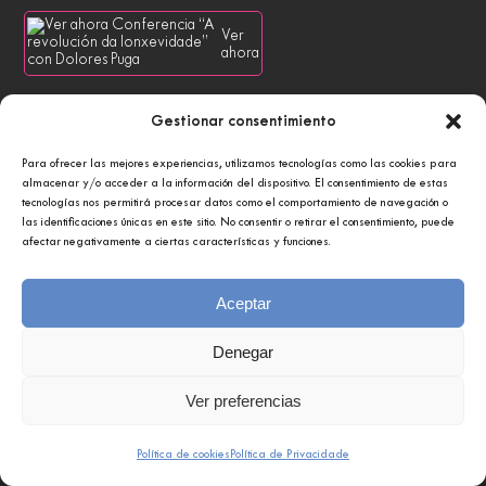
Ver
ahora
Gestionar consentimiento
Para ofrecer las mejores experiencias, utilizamos tecnologías como las cookies para
almacenar y/o acceder a la información del dispositivo. El consentimiento de estas
tecnologías nos permitirá procesar datos como el comportamiento de navegación o
las identificaciones únicas en este sitio. No consentir o retirar el consentimiento, puede
afectar negativamente a ciertas características y funciones.
Aceptar
CONFERENCIAS E COLOQUIOS
Denegar
CONFERENCIA «PLANETA VIDA» DE JOAQUÍN
ARAÚJO
Ver preferencias
Política de cookies
Política de Privacidade
Ver
ahora