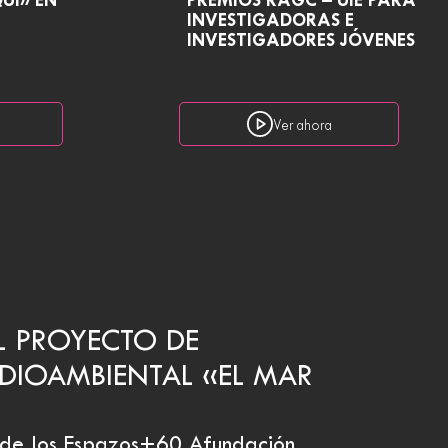
UÍ» EN
PREMIOS RAGC – UIE PARA
INVESTIGADORAS E
INVESTIGADORES JÓVENES
Ver ahora
L PROYECTO DE
DIOAMBIENTAL «EL MAR
s de los Espazos+60 Afundación