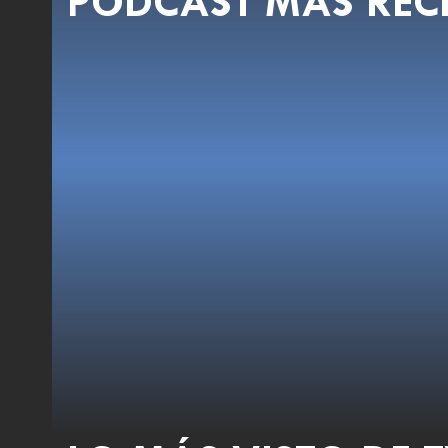
PODCAST MÁS REC
Educación Siglo XXI: «IA y salud menta
Educ