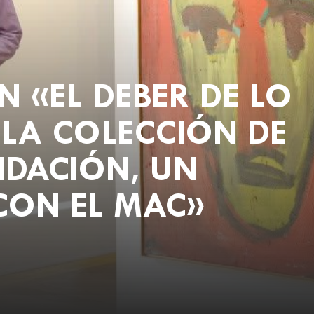
N «EL DEBER DE LO
LA COLECCIÓN DE
NDACIÓN, UN
CON EL MAC»