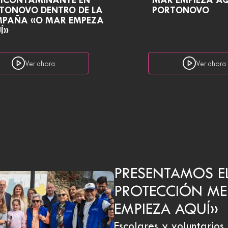
ICONTAMINANTE EN
MAR EMPIEZA AQ
TONOVO DENTRO DE LA
PORTONOVO
PAÑA «O MAR EMPEZA
Í»
Ver ahora
Ver ahora
PRESENTAMOS E
PROTECCIÓN ME
EMPIEZA AQUÍ»
Escolares y voluntario