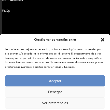
FAQs
Gestionar consentimiento
Para ofrecer las mejores experiencias, utilizamos tecnologías como las cookies para
Copyright 2025 © Afundación Obra Social Abanca
almacenar y/o acceder a la información del dispositivo. El consentimiento de estas
Política de privacidad
tecnologías nos permitirá procesar datos como el comportamiento de navegación o
Aviso legal
las identificaciones únicas en este sitio. No consentir o retirar el consentimiento, puede
afectar negativamente a ciertas características y funciones.
Aceptar
Denegar
Ver preferencias