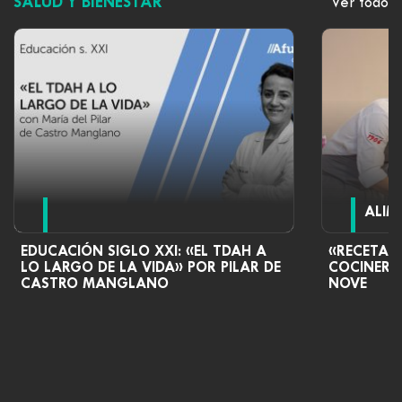
SALUD Y BIENESTAR
Ver todo
ALIM
EDUCACIÓN SIGLO XXI: «EL TDAH A
«RECETAS
LO LARGO DE LA VIDA» POR PILAR DE
COCINERO
CASTRO MANGLANO
NOVE