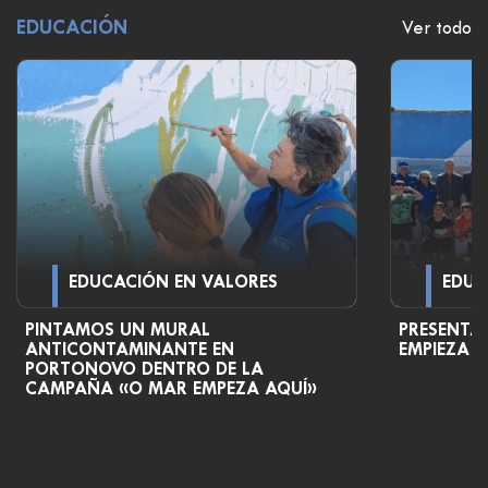
EDUCACIÓN
Ver todo
EDUCACIÓN EN VALORES
EDUC
PINTAMOS UN MURAL
PRESENTA
ANTICONTAMINANTE EN
EMPIEZA 
PORTONOVO DENTRO DE LA
CAMPAÑA «O MAR EMPEZA AQUÍ»