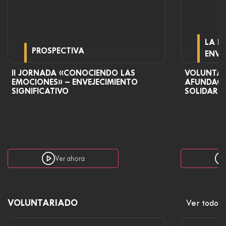
LA E
PROSPECTIVA
ENVE
II JORNADA «CONOCIENDO LAS
VOLUNTAR
EMOCIONES» – ENVEJECIMIENTO
AFUNDACI
SIGNIFICATIVO
SOLIDARI
Ver ahora
VOLUNTARIADO
Ver todo