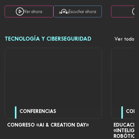
Ver ahora
Escuchar ahora
TECNOLOGÍA Y CIBERSEGURIDAD
Ver todo
CONFERENCIAS
CONF
CONGRESO «AI & CREATION DAY»
EDUCACIÓN
«INTELIGE
ROBÓTICA