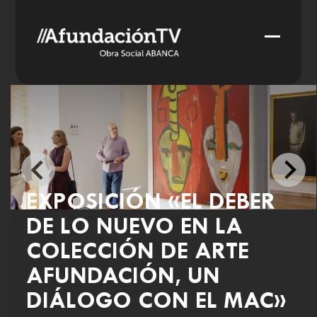
Skip
to
Open
Close
content
mobile
mobile
menu
menu
EXPOSICIÓN «EL DEBER
DE LO NUEVO EN LA
COLECCIÓN DE ARTE
AFUNDACIÓN, UN
DIÁLOGO CON EL MAC»