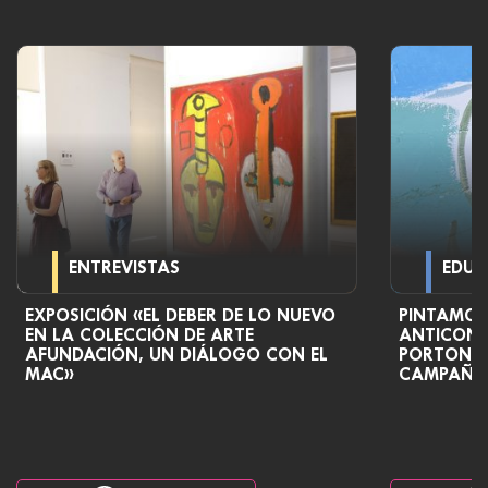
ENTREVISTAS
EDUC
EXPOSICIÓN «EL DEBER DE LO NUEVO
PINTAMOS
EN LA COLECCIÓN DE ARTE
ANTICONT
AFUNDACIÓN, UN DIÁLOGO CON EL
PORTONOV
MAC»
CAMPAÑA 