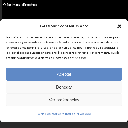
Próximos directos
ACERCA
Gestionar consentimiento
Para ofrecer las mejores experiencias, utilizamos tecnologías como las cookies para
Sobre AfundaciónTV
almacenar y/o acceder a la información del dispositivo. El consentimiento de estas
tecnologías nos permitirá procesar datos como el comportamiento de navegación o
las identificaciones únicas en este sitio. No consentir o retirar el consentimiento, puede
Contáctanos
afectar negativamente a ciertas características y funciones.
FAQs
Aceptar
Denegar
Ver preferencias
Política de cookies
Política de Privacidad
Copyright 2025 © Afundación Obra Social Abanca
Política de privacidad
Aviso legal