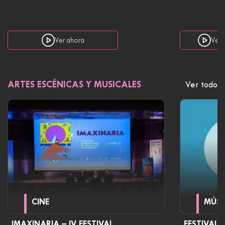
Ver ahora
Ver 
ARTES ESCÉNICAS Y MUSICALES
Ver todo
CINE
MÚSI
IMAXINARIA – IV FESTIVAL
FESTIVAL 