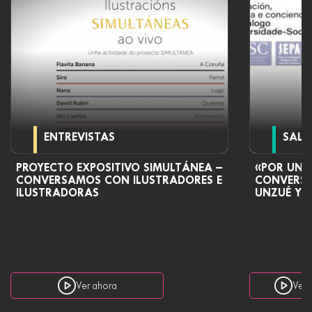
ENTREVISTAS
SALU
PROYECTO EXPOSITIVO SIMULTÁNEA –
«POR UNA
CONVERSAMOS CON ILUSTRADORES E
CONVERSA
ILUSTRADORAS
UNZUÉ Y 
Ver ahora
Ver 