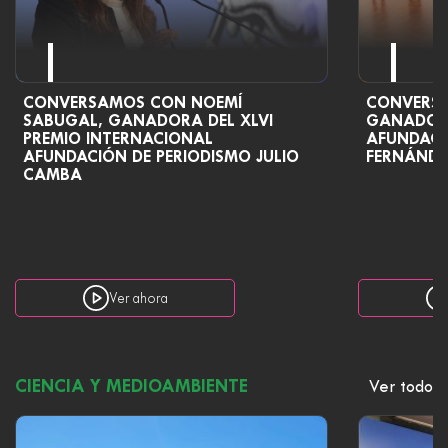
CONVERSAMOS CON NOEMÍ
CONVERSA
SABUGAL, GANADORA DEL XLVI
GANADORA
PREMIO INTERNACIONAL
AFUNDACI
AFUNDACIÓN DE PERIODISMO JULIO
FERNÁNDE
CAMBA
Ver ahora
CIENCIA Y MEDIOAMBIENTE
Ver todo