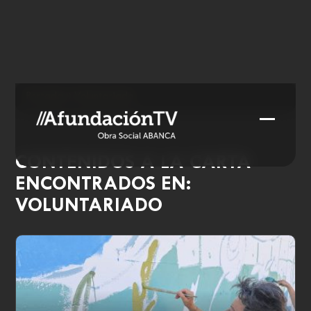
Skip
to
content
Portada
»
Voluntariado
Open
Close
mobile
mobile
CONTENIDOS A LA CARTA
menu
menu
ENCONTRADOS EN:
VOLUNTARIADO