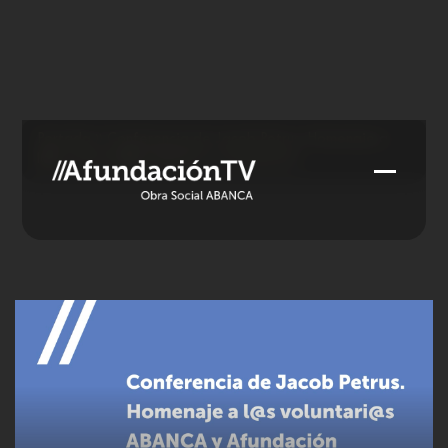
Skip
to
content
Portada
»
Conferencia de Jacob Petrus. Homenaje a
l@s voluntari@s ABANCA y Afundación
Open
Close
mobile
mobile
menu
menu