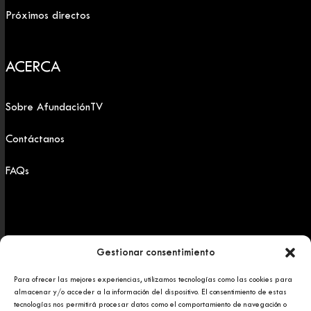
Próximos directos
ACERCA
Sobre AfundaciónTV
Contáctanos
FAQs
Gestionar consentimiento
Para ofrecer las mejores experiencias, utilizamos tecnologías como las cookies para
Copyright 2025 © Afundación Obra Social Abanca
almacenar y/o acceder a la información del dispositivo. El consentimiento de estas
Política de privacidad
tecnologías nos permitirá procesar datos como el comportamiento de navegación o