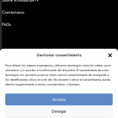
Sobre AfundaciónTV
Contáctanos
FAQs
Gestionar consentimiento
Para ofrecer las mejores experiencias, utilizamos tecnologías como las cookies para
Copyright 2025 © Afundación Obra Social Abanca
almacenar y/o acceder a la información del dispositivo. El consentimiento de estas
Política de privacidad
tecnologías nos permitirá procesar datos como el comportamiento de navegación o
Aviso legal
las identificaciones únicas en este sitio. No consentir o retirar el consentimiento, puede
afectar negativamente a ciertas características y funciones.
Aceptar
Denegar