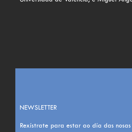
Universidad de Valencia; e Miguel Án
NEWSLETTER
Rexístrate para estar ao día das nosas