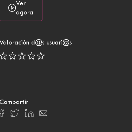
Ver
agora
Valoración d@s usuari@s
Compartir