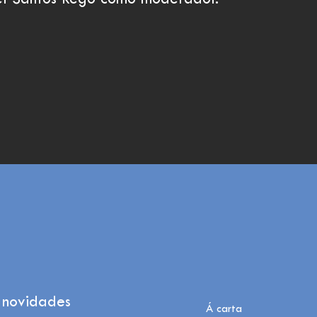
gel Santos Rego como moderador.
 novidades
Á carta