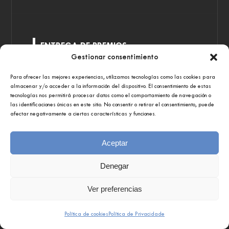
ENTREGA DE PREMIOS
Gestionar consentimiento
GALA DE ENTREGA PREMIOS EDUCA ABANCA –
MELLOR DOCENTE DE ESPAÑA 2021
Para ofrecer las mejores experiencias, utilizamos tecnologías como las cookies para
almacenar y/o acceder a la información del dispositivo. El consentimiento de estas
tecnologías nos permitirá procesar datos como el comportamiento de navegación o
las identificaciones únicas en este sitio. No consentir o retirar el consentimiento, puede
Ver
afectar negativamente a ciertas características y funciones.
ahora
Aceptar
Denegar
Ver preferencias
Política de cookies
Política de Privacidade