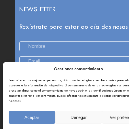
NEWSLETTER
Rexístrate para estar ao día das nosas
Gestionar consentimiento
Para ofrecer las mejores experiencias, utilizamos tecnologías como las cookies para a
acceder a la información del dispositivo. El consentimiento de estas tecnologías nos perm
procesar datos como el comportamiento de navegación o las identificaciones únicas en es
consentir o retirar el consentimiento, puede afectar negativamente a ciertas característi
funciones.
Aceptar
Denegar
Ver prefe
Copyright 2021 © Afundación Obra So