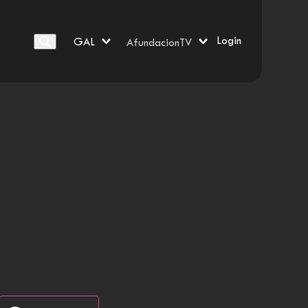
Login
GAL
AfundacionTV