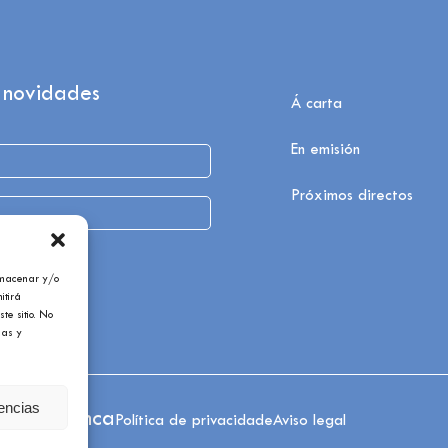
 novidades
Á carta
En emisión
Próximos directos
lmacenar y/o
itirá
te sitio. No
cas y
rencias
cial Abanca
Política de privacidade
Aviso legal