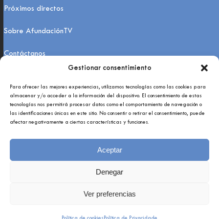
Próximos directos
Sobre AfundaciónTV
Contáctanos
Gestionar consentimiento
FAQs
Para ofrecer las mejores experiencias, utilizamos tecnologías como las cookies para
almacenar y/o acceder a la información del dispositivo. El consentimiento de estas
tecnologías nos permitirá procesar datos como el comportamiento de navegación o
las identificaciones únicas en este sitio. No consentir o retirar el consentimiento, puede
afectar negativamente a ciertas características y funciones.
Aceptar
Copyright 2021 © Afundación Obra Social Abanca
Política de privacidade
Denegar
Aviso legal
Ver preferencias
Política de cookies
Política de Privacidade