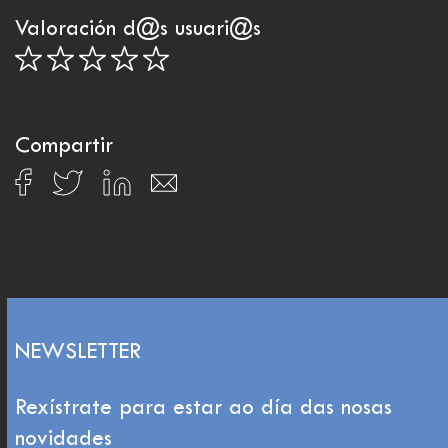
Valoración d@s usuari@s
Compartir
NEWSLETTER
Rexístrate para estar ao día das nosas
novidades