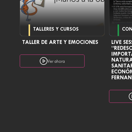
TALLERES Y CURSOS
CON
TALLER DE ARTE Y EMOCIONES
LIVE SES
“REDES
IMPORT
NATURAL
Ver ahora
SANITAR
ECONÓM
FERNAN