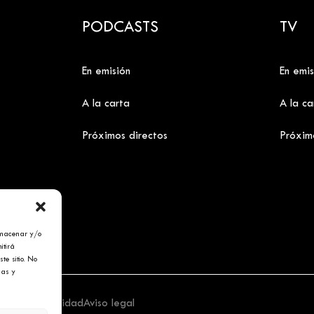
PODCASTS
TV
En emisión
En emis
A la carta
A la ca
Próximos directos
Próxim
lmacenar y/o
itirá
te sitio. No
cas y
tica de privacidad
Aviso legal