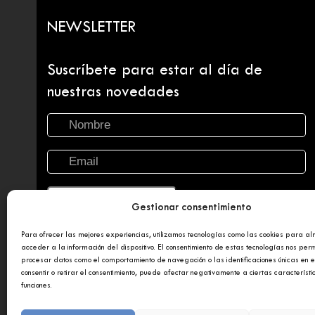
NEWSLETTER
Suscríbete para estar al día de
nuestras novedades
Gestionar consentimiento
Para ofrecer las mejores experiencias, utilizamos tecnologías como las cookies para a
acceder a la información del dispositivo. El consentimiento de estas tecnologías nos perm
procesar datos como el comportamiento de navegación o las identificaciones únicas en es
consentir o retirar el consentimiento, puede afectar negativamente a ciertas característi
funciones.
Copyright 2025 © Afundación Obra Social Abanca
Polí