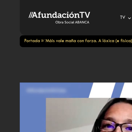
Skip
to
TV
content
Portada
»
‘Máis vale maña con forza. A lóxica (e físic