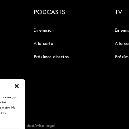
PODCASTS
TV
En emisión
En emis
A la carta
A la ca
Próximos directos
Próxim
lmacenar y/o
itirá
te sitio. No
cas y
tica de privacidad
Aviso legal