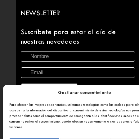
NEWSLETTER
Suscríbete para estar al día de
nuestras novedades
Gestionar consentimiento
Para ofrecer las mejores experiencias, utilizamos tecnologías como las cookies para a
acceder a la información del dispositivo. El consentimiento de estas tecnologías nos perm
procesar datos como el comportamiento de navegación o las identificaciones únicas en es
consentir o retirar el consentimiento, puede afectar negativamente a ciertas característi
funciones.
Copyright 2025 © Afundación Obra Social Abanca
Polí