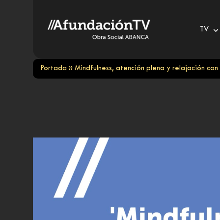
Skip
to
TV
content
Portada
»
Mindfulness, atención plena y relajación con P