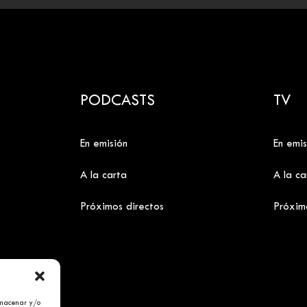
PODCASTS
TV
En emisión
En emis
A la carta
A la ca
Próximos directos
Próxim
lmacenar y/o