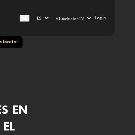
Login
ES
AfundacionTV
s Escotet
S EN
 EL