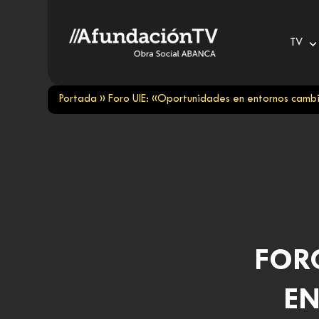
Skip
to
TV
content
Portada
»
Foro UIE: «Oportunidades en entornos cambia
FOR
EN