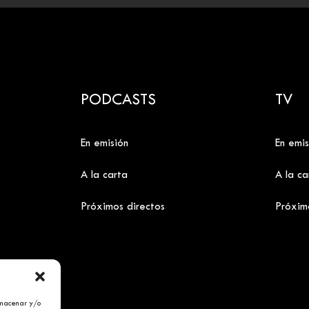
PODCASTS
TV
En emisión
En emis
A la carta
A la ca
Próximos directos
Próxim
lmacenar y/o