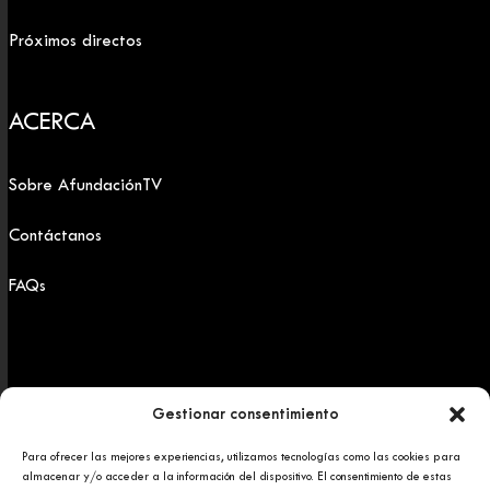
Próximos directos
ACERCA
Sobre AfundaciónTV
Contáctanos
FAQs
Gestionar consentimiento
Para ofrecer las mejores experiencias, utilizamos tecnologías como las cookies para
Copyright 2025 © Afundación Obra Social Abanca
almacenar y/o acceder a la información del dispositivo. El consentimiento de estas
Política de privacidad