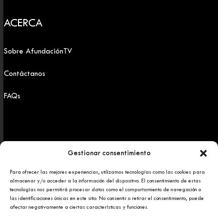
ACERCA
Sobre AfundaciónTV
Contáctanos
FAQs
Gestionar consentimiento
Para ofrecer las mejores experiencias, utilizamos tecnologías como las cookies para
Copyright 2025 © Afundación Obra Social Abanca
almacenar y/o acceder a la información del dispositivo. El consentimiento de estas
Política de privacidad
tecnologías nos permitirá procesar datos como el comportamiento de navegación o
Aviso legal
las identificaciones únicas en este sitio. No consentir o retirar el consentimiento, puede
afectar negativamente a ciertas características y funciones.