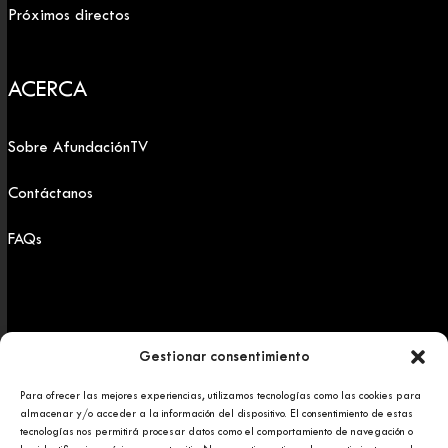
Próximos directos
ACERCA
Sobre AfundaciónTV
Contáctanos
FAQs
Gestionar consentimiento
Para ofrecer las mejores experiencias, utilizamos tecnologías como las cookies para
Copyright 2025 © Afundación Obra Social Abanca
almacenar y/o acceder a la información del dispositivo. El consentimiento de estas
Política de privacidad
tecnologías nos permitirá procesar datos como el comportamiento de navegación o
Aviso legal