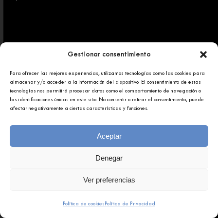
Gestionar consentimiento
Para ofrecer las mejores experiencias, utilizamos tecnologías como las cookies para
Copyright 2025 © Afundación Obra Social Abanca
almacenar y/o acceder a la información del dispositivo. El consentimiento de estas
Política de privacidad
tecnologías nos permitirá procesar datos como el comportamiento de navegación o
Aviso legal
las identificaciones únicas en este sitio. No consentir o retirar el consentimiento, puede
afectar negativamente a ciertas características y funciones.
Aceptar
Denegar
Ver preferencias
Política de cookies
Política de Privacidad