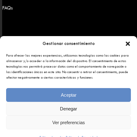
FAQs
Gestionar consentimiento
Para ofrecer las mejores experiencias, utilizamos tecnologías como las cookies para
Copyright 2025 © Afundación Obra Social Abanca
almacenar y/o acceder a la información del dispositivo. El consentimiento de estas
Política de privacidad
tecnologías nos permitirá procesar datos como el comportamiento de navegación o
Aviso legal
las identificaciones únicas en este sitio. No consentir o retirar el consentimiento, puede
afectar negativamente a ciertas características y funciones.
Aceptar
Denegar
Ver preferencias