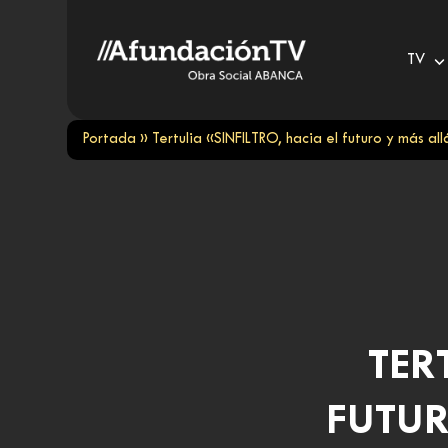
Skip
to
TV
content
Portada
»
Tertulia «SINFILTRO, hacia el futuro y más a
TER
FUTUR