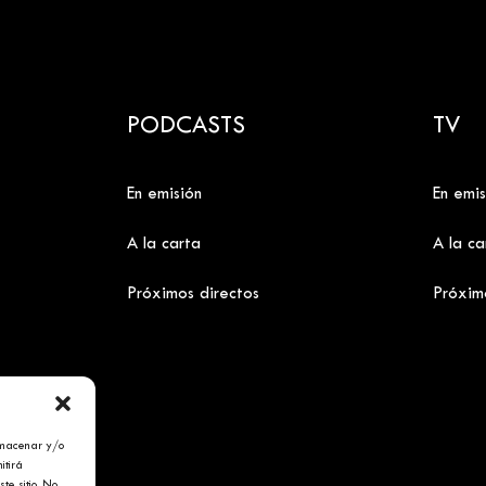
PODCASTS
TV
En emisión
En emis
A la carta
A la ca
Próximos directos
Próxim
lmacenar y/o
itirá
te sitio. No