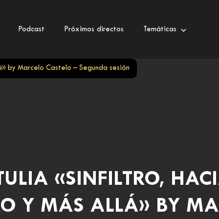
Podcast
Próximos directos
Temáticas
llá» by Marcelo Castelo – Segunda sesión
TULIA «SINFILTRO, HACI
O Y MÁS ALLÁ» BY M