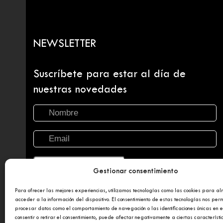
NEWSLETTER
Suscríbete para estar al día de
nuestras novedades
Gestionar consentimiento
Para ofrecer las mejores experiencias, utilizamos tecnologías como las cookies para a
acceder a la información del dispositivo. El consentimiento de estas tecnologías nos perm
procesar datos como el comportamiento de navegación o las identificaciones únicas en es
consentir o retirar el consentimiento, puede afectar negativamente a ciertas característi