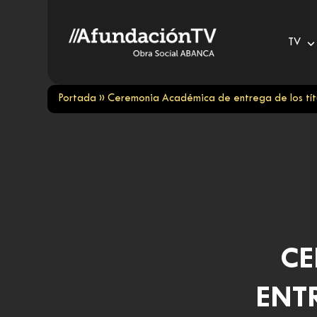
Skip
to
TV
content
Portada
»
Ceremonia Académica de entrega de los títu
CE
ENT