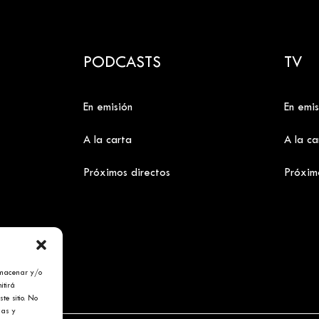
PODCASTS
TV
En emisión
En emis
A la carta
A la ca
Próximos directos
Próxim
lmacenar y/o
itirá
te sitio. No
cas y