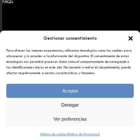
FAQs
Gestionar consentimiento
Para ofrecer las mejores experiencias, utilizamos tecnologías como las cookies para
Copyright 2025 © Afundación Obra Social Abanca
almacenar y/o acceder a la información del dispositivo. El consentimiento de estas
Política de privacidad
tecnologías nos permitirá procesar datos como el comportamiento de navegación o
Aviso legal
las identificaciones únicas en este sitio. No consentir o retirar el consentimiento, puede
afectar negativamente a ciertas características y funciones.
Aceptar
Denegar
Ver preferencias
Política de cookies
Política de Privacidad