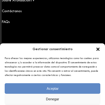
Sobre AfundaciónTV
Contáctanos
FAQs
Gestionar consentimiento
Para ofrecer las mejores experiencias, utilizamos tecnologías como las cookies para
Copyright 2025 © Afundación Obra Social Abanca
almacenar y/o acceder a la información del dispositivo. El consentimiento de estas
Política de privacidad
tecnologías nos permitirá procesar datos como el comportamiento de navegación o
Aviso legal
las identificaciones únicas en este sitio. No consentir o retirar el consentimiento, puede
afectar negativamente a ciertas características y funciones.
Aceptar
Denegar