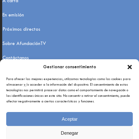
Á carta
En emisión
Próximos directos
Sobre AfundaciónTV
Contáctanos
Gestionar consentimiento
FAQs
Para ofrecer las mejores experiencias, utilizamos tecnologías como las cookies para
almacenar y/o acceder a la información del dispositivo. El consentimiento de estas
tecnologías nos permitirá procesar datos como el comportamiento de navegación o
las identificaciones únicas en este sitio. No consentir o retirar el consentimiento, puede
afectar negativamente a ciertas características y funciones.
Aceptar
Copyright 2021 © Afundación Obra Social Abanca
Política de privacidade
Denegar