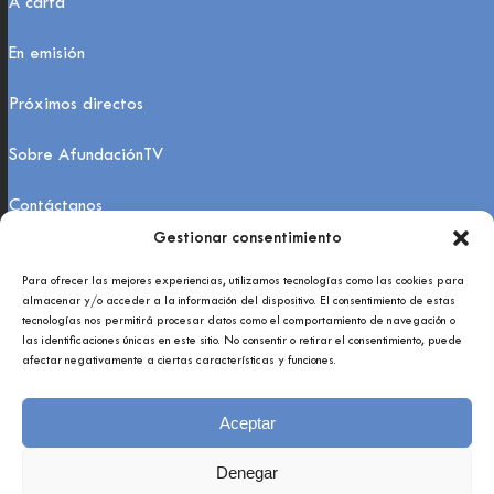
Á carta
En emisión
Próximos directos
Sobre AfundaciónTV
Contáctanos
Gestionar consentimiento
FAQs
Para ofrecer las mejores experiencias, utilizamos tecnologías como las cookies para
almacenar y/o acceder a la información del dispositivo. El consentimiento de estas
tecnologías nos permitirá procesar datos como el comportamiento de navegación o
las identificaciones únicas en este sitio. No consentir o retirar el consentimiento, puede
afectar negativamente a ciertas características y funciones.
Aceptar
Copyright 2021 © Afundación Obra Social Abanca
Política de privacidade
Denegar