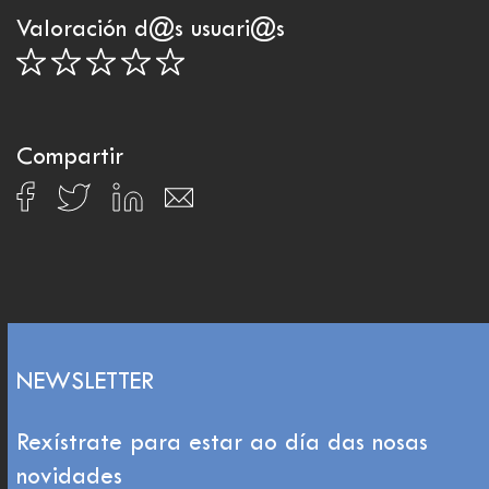
Valoración d@s usuari@s
Compartir
NEWSLETTER
Rexístrate para estar ao día das nosas
novidades