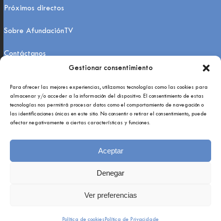
Próximos directos
Sobre AfundaciónTV
Contáctanos
Gestionar consentimiento
FAQs
Para ofrecer las mejores experiencias, utilizamos tecnologías como las cookies para
almacenar y/o acceder a la información del dispositivo. El consentimiento de estas
tecnologías nos permitirá procesar datos como el comportamiento de navegación o
las identificaciones únicas en este sitio. No consentir o retirar el consentimiento, puede
afectar negativamente a ciertas características y funciones.
Aceptar
Copyright 2021 © Afundación Obra Social Abanca
Política de privacidade
Denegar
Aviso legal
Ver preferencias
Política de cookies
Política de Privacidade