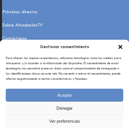
Próximos directos
Sobre AfundaciónTV
Contáctanos
Gestionar consentimiento
FAQs
Para ofrecer las mejores experiencias, utilizamos tecnologías como las cookies para
almacenar y/o acceder a la información del dispositivo. El consentimiento de estas
tecnologías nos permitirá procesar datos como el comportamiento de navegación o
las identificaciones únicas en este sitio. No consentir o retirar el consentimiento, puede
afectar negativamente a ciertas características y funciones.
Aceptar
Copyright 2021 © Afundación Obra Social Abanca
Política de privacidade
Denegar
Aviso legal
Ver preferencias