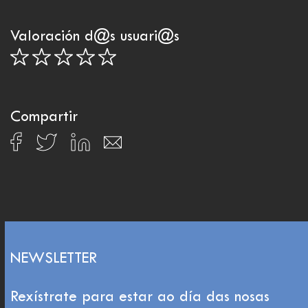
Valoración d@s usuari@s
Compartir
NEWSLETTER
Rexístrate para estar ao día das nosas