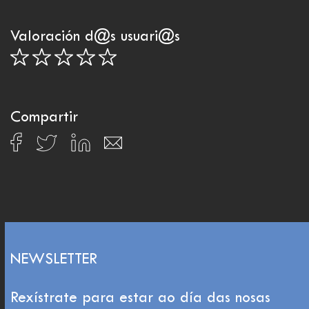
Valoración d@s usuari@s
Compartir
NEWSLETTER
Rexístrate para estar ao día das nosas