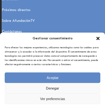
Próximos directos
Sobre AfundaciónTV
Contáctanos
Gestionar consentimiento
FAQs
Para ofrecer las mejores experiencias, utilizamos tecnologías como las cookies para
almacenar y/o acceder a la información del dispositivo. El consentimiento de estas
tecnologías nos permitirá procesar datos como el comportamiento de navegación o
las identificaciones únicas en este sitio. No consentir o retirar el consentimiento, puede
afectar negativamente a ciertas características y funciones.
Aceptar
Copyright 2021 © Afundación Obra Social Abanca
Política de privacidade
Denegar
Aviso legal
Ver preferencias