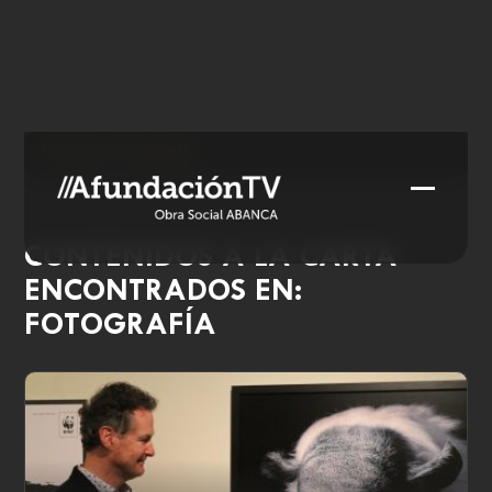
Skip
to
content
Portada
»
Fotografía
Open
Close
mobile
mobile
CONTENIDOS A LA CARTA
menu
menu
ENCONTRADOS EN:
FOTOGRAFÍA