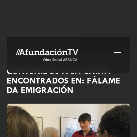
Skip
to
content
Portada
»
Fálame da emigración
Open
Close
mobile
mobile
CONTENIDOS A LA CARTA
menu
menu
ENCONTRADOS EN: FÁLAME
DA EMIGRACIÓN