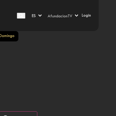
Login
ES
AfundacionTV
a Domingo