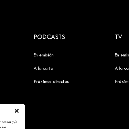
PODCASTS
TV
En emisión
En emis
A la carta
A la ca
Próximos directos
Próxim
lmacenar y/o
itirá