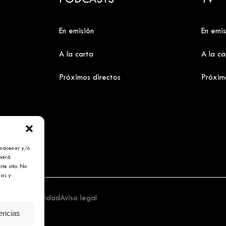
PODCASTS
TV
En emisión
En emis
A la carta
A la ca
Próximos directos
Próxim
lmacenar y/o
itirá
te sitio. No
cas y
tica de privacidad
Aviso legal
rencias