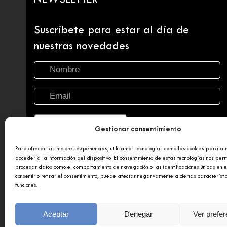
NEWSLETTER
Suscríbete para estar al día de
nuestras novedades
Gestionar consentimiento
Para ofrecer las mejores experiencias, utilizamos tecnologías como las cookies para a
acceder a la información del dispositivo. El consentimiento de estas tecnologías nos perm
procesar datos como el comportamiento de navegación o las identificaciones únicas en es
consentir o retirar el consentimiento, puede afectar negativamente a ciertas característi
funciones.
Copyright 2025 © Afundación Obra Social Abanca
Polí
Aceptar
Denegar
Ver prefe