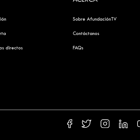
ACERCA
ión
Sobre AfundaciónTV
rta
Contáctanos
os directos
FAQs