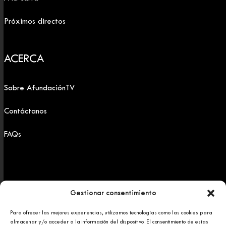
Próximos directos
ACERCA
Sobre AfundaciónTV
Contáctanos
FAQs
Gestionar consentimiento
Para ofrecer las mejores experiencias, utilizamos tecnologías como las cookies para
Copyright 2025 © Afundación Obra Social Abanca
almacenar y/o acceder a la información del dispositivo. El consentimiento de estas