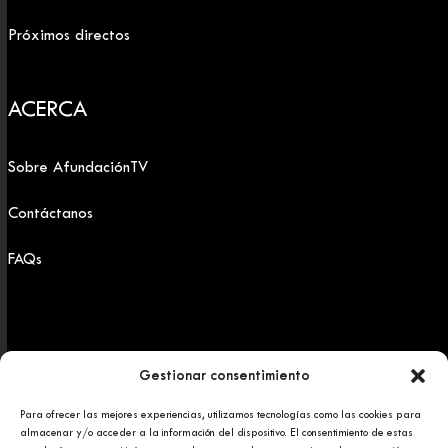
Próximos directos
ACERCA
Sobre AfundaciónTV
Contáctanos
FAQs
Gestionar consentimiento
Para ofrecer las mejores experiencias, utilizamos tecnologías como las cookies para
Copyright 2025 © Afundación Obra Social Abanca
almacenar y/o acceder a la información del dispositivo. El consentimiento de estas
Política de privacidad