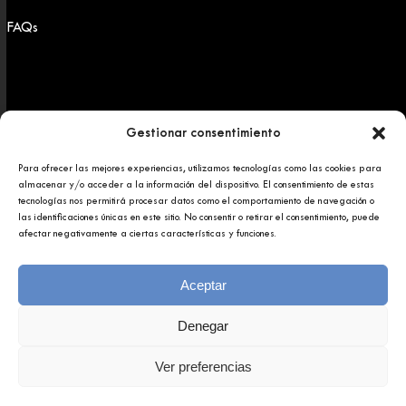
FAQs
Gestionar consentimiento
Para ofrecer las mejores experiencias, utilizamos tecnologías como las cookies para
Copyright 2025 © Afundación Obra Social Abanca
almacenar y/o acceder a la información del dispositivo. El consentimiento de estas
Política de privacidad
tecnologías nos permitirá procesar datos como el comportamiento de navegación o
Aviso legal
las identificaciones únicas en este sitio. No consentir o retirar el consentimiento, puede
afectar negativamente a ciertas características y funciones.
Aceptar
Denegar
Ver preferencias