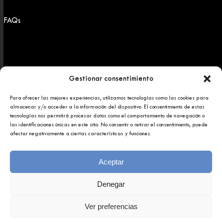
FAQs
Gestionar consentimiento
Para ofrecer las mejores experiencias, utilizamos tecnologías como las cookies para
Copyright 2025 © Afundación Obra Social Abanca
almacenar y/o acceder a la información del dispositivo. El consentimiento de estas
Política de privacidad
tecnologías nos permitirá procesar datos como el comportamiento de navegación o
Aviso legal
las identificaciones únicas en este sitio. No consentir o retirar el consentimiento, puede
afectar negativamente a ciertas características y funciones.
Aceptar
Denegar
Ver preferencias