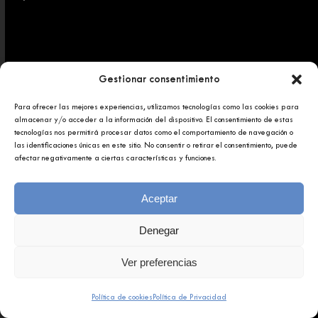
Gestionar consentimiento
Para ofrecer las mejores experiencias, utilizamos tecnologías como las cookies para
Copyright 2025 © Afundación Obra Social Abanca
almacenar y/o acceder a la información del dispositivo. El consentimiento de estas
Política de privacidad
tecnologías nos permitirá procesar datos como el comportamiento de navegación o
Aviso legal
las identificaciones únicas en este sitio. No consentir o retirar el consentimiento, puede
afectar negativamente a ciertas características y funciones.
Aceptar
Denegar
Ver preferencias
Política de cookies
Política de Privacidad