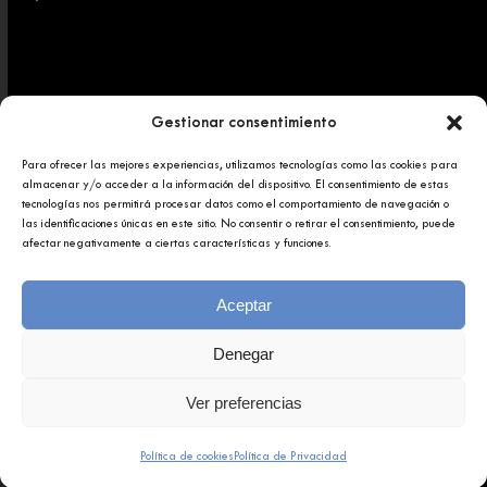
Gestionar consentimiento
Para ofrecer las mejores experiencias, utilizamos tecnologías como las cookies para
Copyright 2025 © Afundación Obra Social Abanca
almacenar y/o acceder a la información del dispositivo. El consentimiento de estas
Política de privacidad
tecnologías nos permitirá procesar datos como el comportamiento de navegación o
Aviso legal
las identificaciones únicas en este sitio. No consentir o retirar el consentimiento, puede
afectar negativamente a ciertas características y funciones.
Aceptar
Denegar
Ver preferencias
Política de cookies
Política de Privacidad