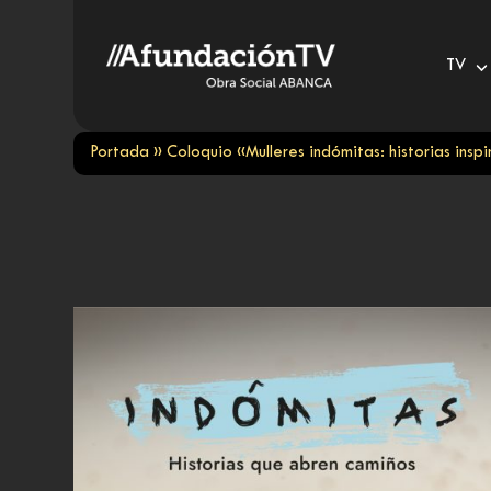
Skip
to
TV
content
Portada
»
Coloquio «Mulleres indómitas: historias insp