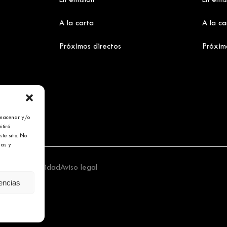
En emisión
En emis
A la carta
A la ca
Próximos directos
Próxim
lmacenar y/o
itirá
te sitio. No
cas y
tica de privacidad
Aviso legal
rencias