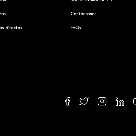
ión
Sobre AfundaciónTV
rta
Contáctanos
os directos
FAQs