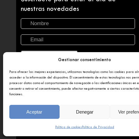
nuestras novedades
Gestionar consentimiento
Para ofrecer las mejores experiencias, utilizamos tecnologías como las cookies para a
acceder a la información del dispositivo. El consentimiento de estas tecnologías nos perm
procesar datos como el comportamiento de navegación o las identificaciones únicas en es
consentir o retirar el consentimiento, puede afectar negativamente a ciertas característi
funciones.
Copyright 2025 © Afundación Obra Social Abanca
Polí
Aceptar
Denegar
Ver prefe
Política de cookies
Política de Privacidad