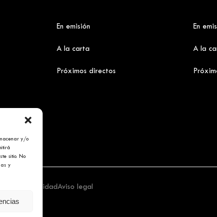
En emisión
En emis
A la carta
A la ca
Próximos directos
Próxim
lmacenar y/o
itirá
te sitio. No
cas y
tica de privacidad
Aviso legal
rencias