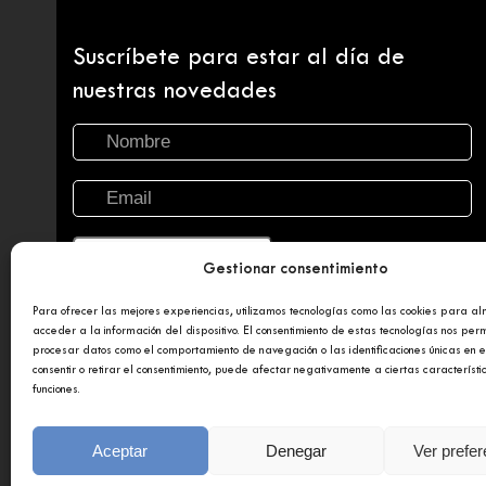
Suscríbete para estar al día de
nuestras novedades
Gestionar consentimiento
Para ofrecer las mejores experiencias, utilizamos tecnologías como las cookies para a
acceder a la información del dispositivo. El consentimiento de estas tecnologías nos perm
procesar datos como el comportamiento de navegación o las identificaciones únicas en es
consentir o retirar el consentimiento, puede afectar negativamente a ciertas característi
funciones.
Copyright 2025 © Afundación Obra Social Abanca
Polí
Aceptar
Denegar
Ver prefe