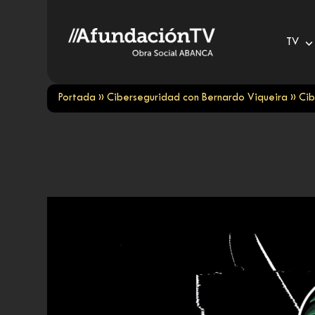
Skip
to
TV
content
Portada
»
Ciberseguridad con Bernardo Viqueira
»
Cib