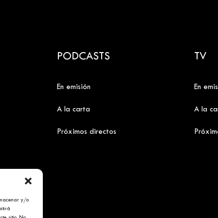
PODCASTS
TV
En emisión
En emis
A la carta
A la ca
Próximos directos
Próxim
lmacenar y/o
itirá
te sitio. No