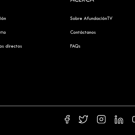
ACERCA
ión
Sobre AfundaciónTV
rta
Contáctanos
os directos
FAQs