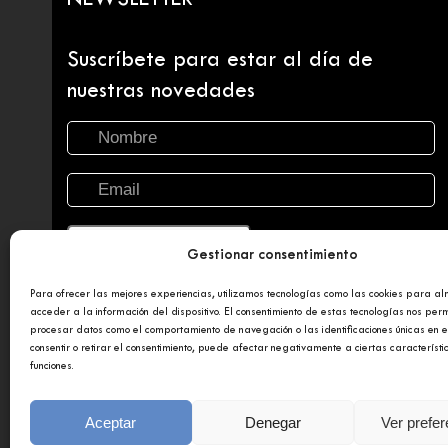
NEWSLETTER
Suscríbete para estar al día de
nuestras novedades
Gestionar consentimiento
Para ofrecer las mejores experiencias, utilizamos tecnologías como las cookies para a
acceder a la información del dispositivo. El consentimiento de estas tecnologías nos perm
procesar datos como el comportamiento de navegación o las identificaciones únicas en es
consentir o retirar el consentimiento, puede afectar negativamente a ciertas característi
funciones.
Copyright 2025 © Afundación Obra Social Abanca
Polí
Aceptar
Denegar
Ver prefe