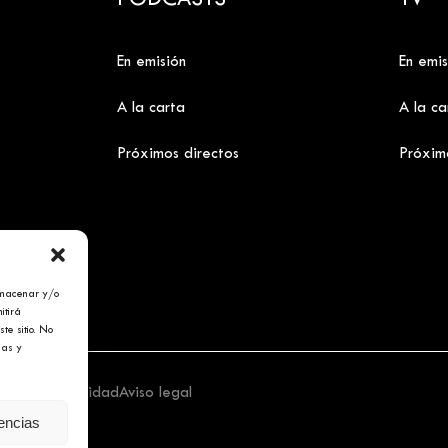
PODCASTS
TV
En emisión
En emis
A la carta
A la ca
Próximos directos
Próxim
lmacenar y/o
itirá
te sitio. No
cas y
tica de privacidad
Aviso legal
rencias