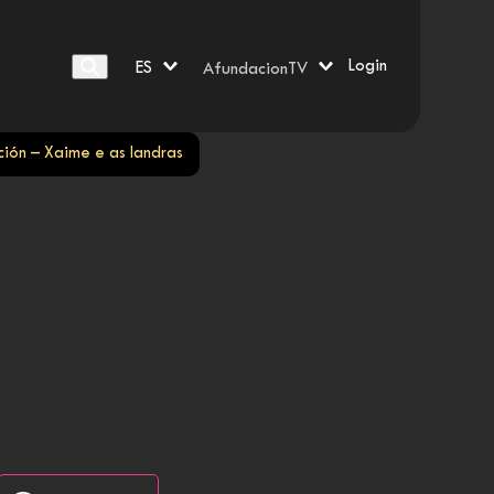
Login
ES
AfundacionTV
ción – Xaime e as landras