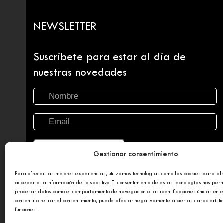
NEWSLETTER
Suscríbete para estar al día de
nuestras novedades
Gestionar consentimiento
Para ofrecer las mejores experiencias, utilizamos tecnologías como las cookies para a
acceder a la información del dispositivo. El consentimiento de estas tecnologías nos perm
procesar datos como el comportamiento de navegación o las identificaciones únicas en es
consentir o retirar el consentimiento, puede afectar negativamente a ciertas característi
funciones.