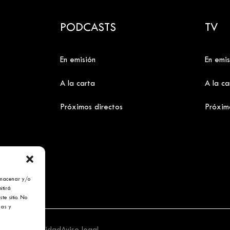
PODCASTS
TV
En emisión
En emis
A la carta
A la ca
Próximos directos
Próxim
lmacenar y/o
itirá
te sitio. No
cas y