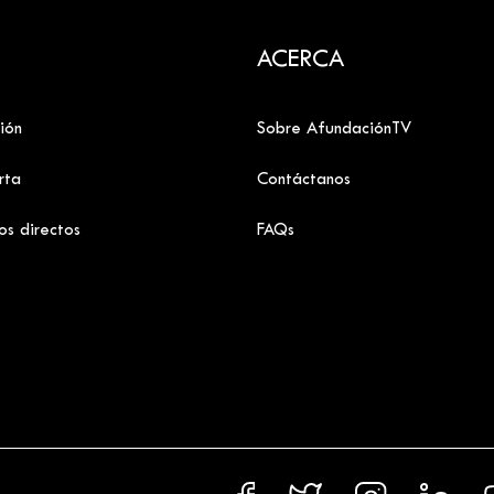
ACERCA
ión
Sobre AfundaciónTV
rta
Contáctanos
os directos
FAQs