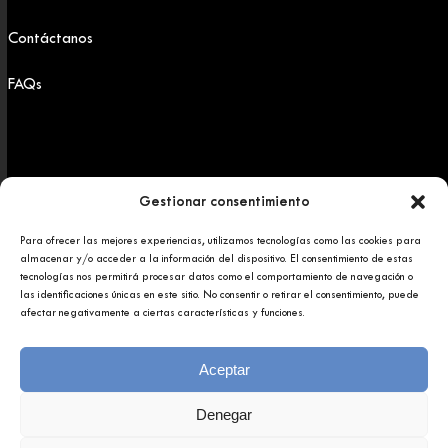
Contáctanos
FAQs
Gestionar consentimiento
Para ofrecer las mejores experiencias, utilizamos tecnologías como las cookies para
Copyright 2025 © Afundación Obra Social Abanca
almacenar y/o acceder a la información del dispositivo. El consentimiento de estas
Política de privacidad
tecnologías nos permitirá procesar datos como el comportamiento de navegación o
Aviso legal
las identificaciones únicas en este sitio. No consentir o retirar el consentimiento, puede
afectar negativamente a ciertas características y funciones.
Aceptar
Denegar