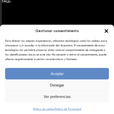
FAQs
Gestionar consentimiento
Para ofrecer las mejores experiencias, utilizamos tecnologías como las cookies para
Copyright 2025 © Afundación Obra Social Abanca
almacenar y/o acceder a la información del dispositivo. El consentimiento de estas
Política de privacidad
tecnologías nos permitirá procesar datos como el comportamiento de navegación o
Aviso legal
las identificaciones únicas en este sitio. No consentir o retirar el consentimiento, puede
afectar negativamente a ciertas características y funciones.
Aceptar
Denegar
Ver preferencias
Política de cookies
Política de Privacidad