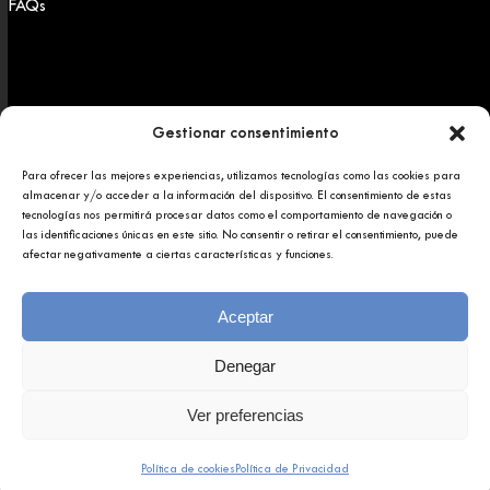
FAQs
Gestionar consentimiento
Para ofrecer las mejores experiencias, utilizamos tecnologías como las cookies para
Copyright 2025 © Afundación Obra Social Abanca
almacenar y/o acceder a la información del dispositivo. El consentimiento de estas
Política de privacidad
tecnologías nos permitirá procesar datos como el comportamiento de navegación o
Aviso legal
las identificaciones únicas en este sitio. No consentir o retirar el consentimiento, puede
afectar negativamente a ciertas características y funciones.
Aceptar
Denegar
Ver preferencias
Política de cookies
Política de Privacidad