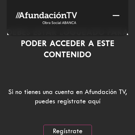
Skip
to
Open
Close
content
mobile
mobile
DEBES ESTAR LOGUEADO PARA
menu
menu
PODER ACCEDER A ESTE
CONTENIDO
Si no tienes una cuenta en Afundación TV,
puedes registrate aquí
Regístrate